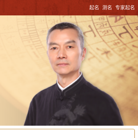
起名
测名
专家起名