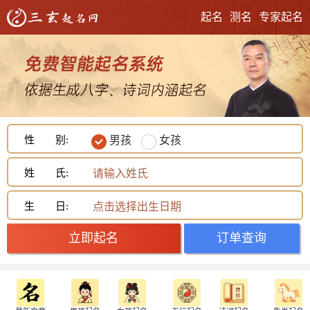
起名
测名
专家起名
性 别:
男孩
女孩
姓 氏:
生 日:
立即起名
订单查询